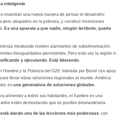
a inteligente
.
no
muestran una nueva manera de pensar el desarrollo:
ola pero atrapados en la pobreza, y construir inversiones
al.
Es una apuesta a que nadie, ningún territorio, quede
 continúa mostrando niveles alarmantes de subalimentación.
frentan desigualdades persistentes. Pero esta vez la región 
anificando y ejecutando. Está liderando
.
el Hambre y la Pobreza del G20
, liderada por Brasil con apo
 para llevar estas soluciones regionales al mundo. América
uda: es
una generadora de soluciones globales
.
ara alimentar a todos sus habitantes, el hambre es una
 Caribe están demostrando que es posible desmantelarla.
 está dando una de las lecciones más poderosas
: con