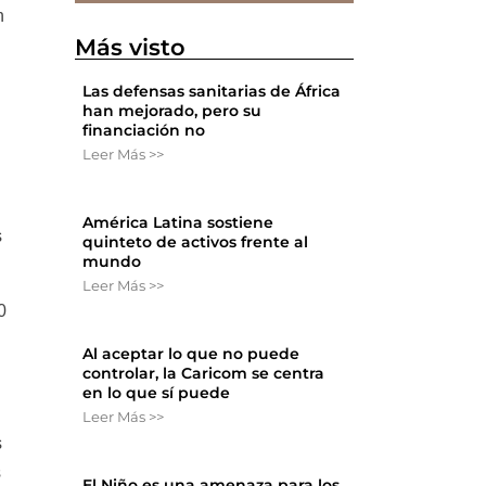
n
Más visto
Las defensas sanitarias de África
han mejorado, pero su
financiación no
Leer Más >>
América Latina sostiene
s
quinteto de activos frente al
mundo
Leer Más >>
0
Al aceptar lo que no puede
controlar, la Caricom se centra
en lo que sí puede
Leer Más >>
s
s
El Niño es una amenaza para los