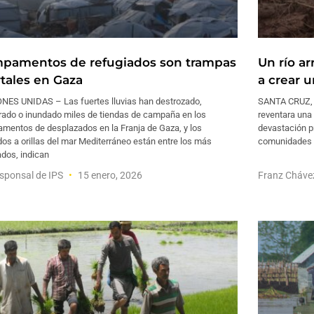
pamentos de refugiados son trampas
Un río ar
tales en Gaza
a crear u
NES UNIDAS – Las fuertes lluvias han destrozado,
SANTA CRUZ, B
trado o inundado miles de tiendas de campaña en los
reventara una 
mentos de desplazados en la Franja de Gaza, y los
devastación pr
os a orillas del mar Mediterráneo están entre los más
comunidades d
dos, indican
sponsal de IPS
15 enero, 2026
Franz Cháv