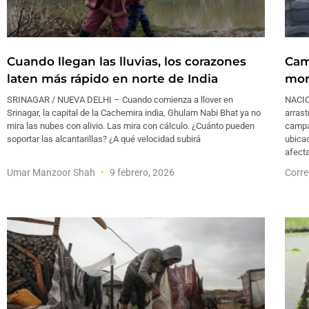
Cuando llegan las lluvias, los corazones
Cam
laten más rápido en norte de India
mor
SRINAGAR / NUEVA DELHI – Cuando comienza a llover en
NACIO
Srinagar, la capital de la Cachemira india, Ghulam Nabi Bhat ya no
arras
mira las nubes con alivio. Las mira con cálculo. ¿Cuánto pueden
campa
soportar las alcantarillas? ¿A qué velocidad subirá
ubicad
afecta
Umar Manzoor Shah
9 febrero, 2026
Corre