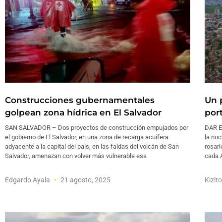
Construcciones gubernamentales
Un 
golpean zona hídrica en El Salvador
por
SAN SALVADOR – Dos proyectos de construcción empujados por
DAR E
el gobierno de El Salvador, en una zona de recarga acuífera
la noc
adyacente a la capital del país, en las faldas del volcán de San
rosari
Salvador, amenazan con volver más vulnerable esa
cada A
Edgardo Ayala
21 agosto, 2025
Kizit