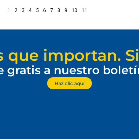
1
2
3
4
5
6
7
8
9
10
11
s que importan. Si
e gratis a nuestro bolet
Haz clic aquí