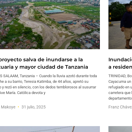
proyecto salva de inundarse a la
Inundaci
tuaria y mayor ciudad de Tanzania
a reside
S SALAAM, Tanzania – Cuando la lluvia azotó durante toda
TRINIDAD, Bol
he a su barrio, Teresia Katimba, de 44 años, apretó su
Cayacuma un jo
o y rezó en silencio, con los dedos temblorosos al susurrar
refugiado en 
ve María. Católica devota y
carretera que 
departamento
o Makoye
31 julio, 2025
Franz Cháv