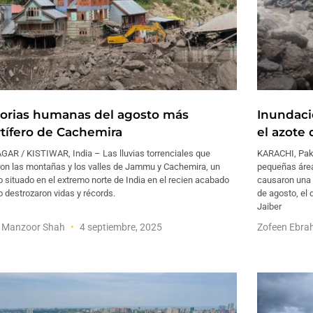
torias humanas del agosto más
Inundacio
tífero de Cachemira
el azote 
GAR / KISTIWAR, India – Las lluvias torrenciales que
KARACHI, Paki
ron las montañas y los valles de Jammu y Cachemira, un
pequeñas área
 situado en el extremo norte de India en el recien acabado
causaron una 
 destrozaron vidas y récords.
de agosto, el 
Jaiber
 Manzoor Shah
4 septiembre, 2025
Zofeen Ebra