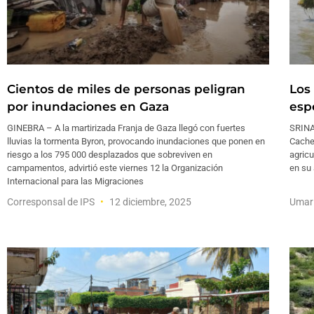
Cientos de miles de personas peligran
Los
por inundaciones en Gaza
esp
GINEBRA – A la martirizada Franja de Gaza llegó con fuertes
SRINAG
lluvias la tormenta Byron, provocando inundaciones que ponen en
Cachem
riesgo a los 795 000 desplazados que sobreviven en
agric
campamentos, advirtió este viernes 12 la Organización
en su 
Internacional para las Migraciones
Corresponsal de IPS
12 diciembre, 2025
Umar