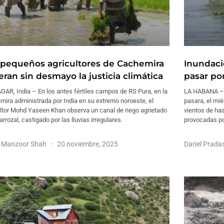
 pequeños agricultores de Cachemira
Inundaci
eran sin desmayo la justicia climática
pasar po
AR, India – En los antes fértiles campos de RS Pura, en la
LA HABANA – S
ira administrada por India en su extremo noroeste, el
pasara, el mié
ultor Mohd Yaseen Khan observa un canal de riego agrietado
vientos de has
arrozal, castigado por las lluvias irregulares.
provocadas po
 Manzoor Shah
20 noviembre, 2025
Dariel Prada