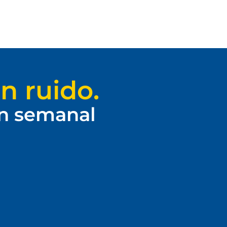
n ruido.
ín semanal