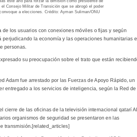
as este año para forzar la dimisión como presidente de
el Consejo Militar de Transición que se abrogó el poder
ue convoque a elecciones. Crédito: Ayman Suliman/ONU
a de los usuarios con conexiones móviles o fijas y según
 perjudicando la economía y las operaciones humanitarias 
de personas.
xpresado su preocupación sobre el trato que están recibien
med Adam fue arrestado por las Fuerzas de Apoyo Rápido, un
er entregado a los servicios de inteligencia, según la Red de
cierre de las oficinas de la televisión internacional qatarí A
varios organismos de seguridad se presentaron en las
e transmisión.[related_articles]