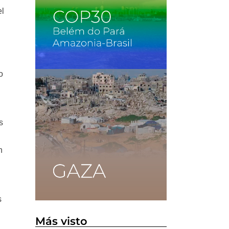
el
o
s
n
s
Más visto