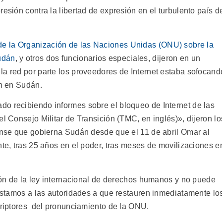
esión contra la libertad de expresión en el turbulento país d
de la Organización de las Naciones Unidas (ONU) sobre la
udán
, y otros dos funcionarios especiales, dijeron en un
la red por parte los proveedores de Internet estaba sofocand
ón en Sudán.
o recibiendo informes sobre el bloqueo de Internet de las
el Consejo Militar de Transición (TMC, en inglés)», dijeron lo
rense que gobierna Sudán desde que el 11 de abril Omar al
nte, tras 25 años en el poder, tras meses de movilizaciones e
ción de la ley internacional de derechos humanos y no puede
Instamos a las autoridades a que restauren inmediatamente lo
scriptores del pronunciamiento de la ONU.