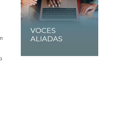
en
do
l