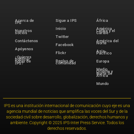
Acerca de
Sigue a IPS
África
IPS
Inicio
América
Nuestros
Latina y el
socios
Caribe
Twitter
Contáctenos
América del
Norte
Facebook
Apóyenos
Asia-
Flickr
Pacífico
¿Quieres
publicar
Reglas de
notas de
Europa
comunidad
IPS?
Medio
Oriente y
Norte de
África
Mundo
IPS es una institución internacional de comunicación cuyo eje es una
agencia mundial de noticias que amplifica las voces del Sur y de la
sociedad civil sobre desarrollo, globalización, derechos humanos y
ambiente. Copyright © 2025 IPS-Inter Press Service. Todos los
derechos reservados.