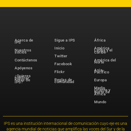
Acerca de
Sigue a IPS
África
IPS
Inicio
América
Nuestros
Latina y el
socios
Caribe
Twitter
Contáctenos
América del
Norte
Facebook
Apóyenos
Asia-
Flickr
Pacífico
¿Quieres
publicar
Reglas de
notas de
Europa
comunidad
IPS?
Medio
Oriente y
Norte de
África
Mundo
IPS es una institución internacional de comunicación cuyo eje es una
agencia mundial de noticias que amplifica las voces del Sur y de la