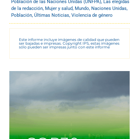
Población de las Naciones Unidas (UNFPA)
,
Las elegidas
de la redacción
,
Mujer y salud
,
Mundo
,
Naciones Unidas
,
Población
,
Últimas Noticias
,
Violencia de género
Este informe incluye imágenes de calidad que pueden
ser bajadas e impresas. Copyright IPS, estas imágenes
sólo pueden ser impresas junto con este informe