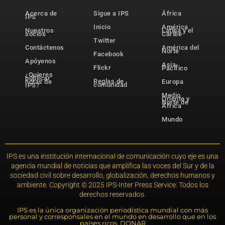
Acerca de
Sigue a IPS
África
IPS
Inicio
América
Nuestros
Latina y el
socios
Caribe
Twitter
Contáctenos
América del
Norte
Facebook
Apóyenos
Asia-
Flickr
Pacífico
¿Quieres
publicar
Reglas de
notas de
Europa
comunidad
IPS?
Medio
Oriente y
Norte de
África
Mundo
IPS es una institución internacional de comunicación cuyo eje es una
agencia mundial de noticias que amplifica las voces del Sur y de la
sociedad civil sobre desarrollo, globalización, derechos humanos y
ambiente. Copyright © 2025 IPS-Inter Press Service. Todos los
derechos reservados.
IPS es la única organización periodística mundial con más
personal y corresponsales en el mundo en desarrollo que en los
países ricos. DONAR