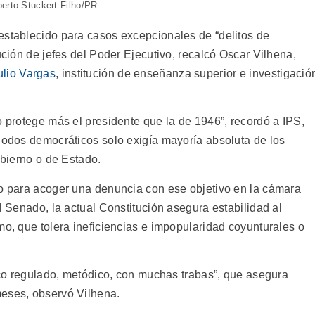
berto Stuckert Filho/PR
establecido para casos excepcionales de “delitos de
ución de jefes del Poder Ejecutivo, recalcó Oscar Vilhena,
lio Vargas
, institución de enseñanza superior e investigació
o protege más el presidente que la de 1946”, recordó a IPS,
riodos democráticos solo exigía mayoría absoluta de los
obierno o de Estado.
io para acoger una denuncia con ese objetivo en la cámara
el Senado, la actual Constitución asegura estabilidad al
mo, que tolera ineficiencias e impopularidad coyunturales o
tico regulado, metódico, con muchas trabas”, que asegura
meses, observó Vilhena.