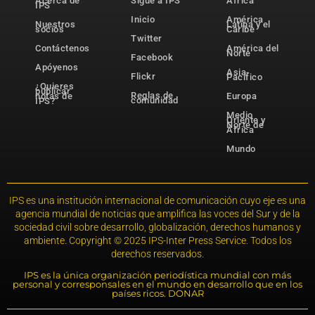
Acerca de
Sigue a IPS
África
IPS
Inicio
América
Nuestros
Latina y el
socios
Caribe
Twitter
Contáctenos
América del
Norte
Facebook
Apóyenos
Asia-
Flickr
Pacífico
¿Quieres
publicar
Reglas de
notas de
Europa
comunidad
IPS?
Medio
Oriente y
Norte de
África
Mundo
IPS es una institución internacional de comunicación cuyo eje es una
agencia mundial de noticias que amplifica las voces del Sur y de la
sociedad civil sobre desarrollo, globalización, derechos humanos y
ambiente. Copyright © 2025 IPS-Inter Press Service. Todos los
derechos reservados.
IPS es la única organización periodística mundial con más
personal y corresponsales en el mundo en desarrollo que en los
países ricos. DONAR