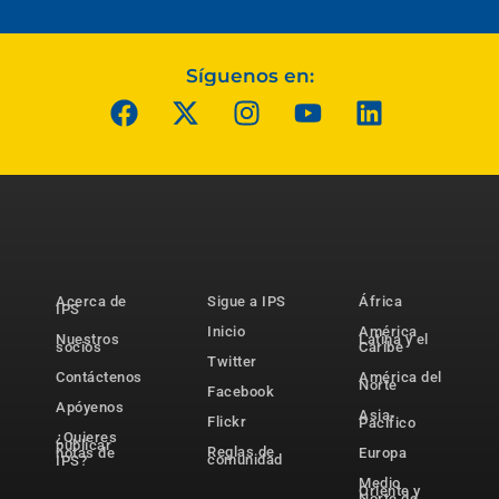
Síguenos en:
Acerca de
Sigue a IPS
África
IPS
Inicio
América
Nuestros
Latina y el
socios
Caribe
Twitter
Contáctenos
América del
Norte
Facebook
Apóyenos
Asia-
Flickr
Pacífico
¿Quieres
publicar
Reglas de
notas de
Europa
comunidad
IPS?
Medio
Oriente y
Norte de