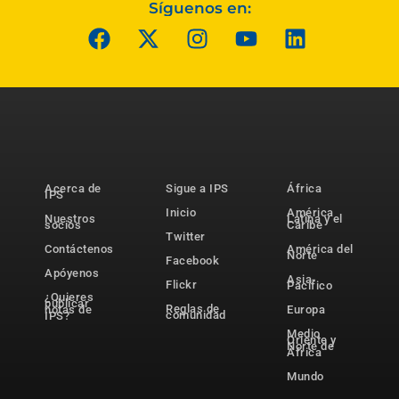
Síguenos en:
Acerca de
Sigue a IPS
África
IPS
Inicio
América
Nuestros
Latina y el
socios
Caribe
Twitter
Contáctenos
América del
Norte
Facebook
Apóyenos
Asia-
Flickr
Pacífico
¿Quieres
publicar
Reglas de
notas de
Europa
comunidad
IPS?
Medio
Oriente y
Norte de
África
Mundo