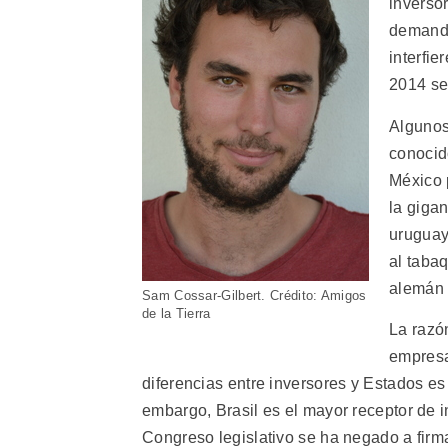
inverso
demanda
interfie
2014 se
Algunos
conocid
México 
la giga
uruguayo
al taba
alemán 
Sam Cossar-Gilbert. Crédito: Amigos
de la Tierra
La razó
empresa
diferencias entre inversores y Estados es
embargo, Brasil es el mayor receptor de i
Congreso legislativo se ha negado a firma