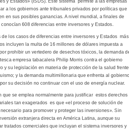
res y Estados» (ISDS). Este sistema permite a las empresas
r a los gobiernos ante tribunales privados por políticas que
ren en sus posibles ganancias. A nivel mundial, a finales de
 conocían 608 diferencias entre inversores y Estados.
 de los casos de diferencias entre inversores y Estados más
os incluyen la multa de 16 millones de dólares impuesta a
por prohibir un vertedero de desechos tóxicos, la demanda d
ntesca empresa tabacalera Philip Morris contra el gobierno
 y su legislación en materia de protección de la salud frente
quismo; y la demanda multimillonaria que enfrenta al gobiern
por su decisión no continuar con el uso de energía nuclear.
n que se emplea normalmente para justificar estos derechos
riales tan exagerados es que «el proceso de solución de
 necesario para promover y proteger las inversiones». Sin
nversión extranjera directa en América Latina, aunque su
r tratados comerciales que incluyan el sistema inversores y