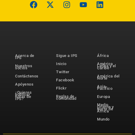
Acerca de
Sigue a IPS
África
IPS
Inicio
América
Nuestros
Latina y el
socios
Caribe
Twitter
Contáctenos
América del
Norte
Facebook
Apóyenos
Asia-
Flickr
Pacífico
¿Quieres
publicar
Reglas de
notas de
Europa
comunidad
IPS?
Medio
Oriente y
Norte de
África
Mundo