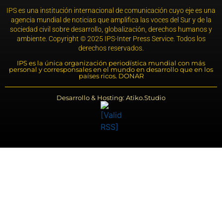
IPS es una institución internacional de comunicación cuyo eje es una
agencia mundial de noticias que amplifica las voces del Sur y de la
sociedad civil sobre desarrollo, globalización, derechos humanos y
ambiente. Copyright © 2025 IPS-Inter Press Service. Todos los
derechos reservados.
IPS es la única organización periodística mundial con más
personal y corresponsales en el mundo en desarrollo que en los
países ricos. DONAR
Desarrollo & Hosting: Atiko.Studio