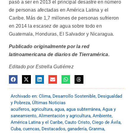
pasó a ser en 2013 el principal desastre en número
de personas afectadas en América Latina y el
Caribe. Más de 1,7 millones de personas sufrieron
en 2014 la escasez de agua sobre todo en
Guatemala, Honduras, El Salvador y Nicaragua.
Publicado originalmente por la red
latinoamericana de diarios de Tierramérica.
Editado por Estrella Gutiérrez
Archivado en:
Clima
,
Desarrollo Sostenible
,
Desigualdad
y Pobreza
,
Últimas Noticias
acuíferos
,
agricultura
,
agua
,
agua subterránea
,
Agua y
saneamiento
,
Alimentación y agricultura
,
Ambiente
,
América Latina y el Caribe
,
Cauto Cristo
,
Ciego de Ávila
,
Cuba
,
cuencas
,
Destacados
,
ganadería
,
Granma
,