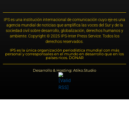
IPS es una institución internacional de comunicación cuyo eje es una
agencia mundial de noticias que amplifica las voces del Sur y de la
sociedad civil sobre desarrollo, globalización, derechos humanos y
ambiente. Copyright © 2025 IPS-Inter Press Service. Todos los
derechos reservados.
IPS es la única organización periodística mundial con más
personal y corresponsales en el mundo en desarrollo que en los
países ricos. DONAR
Desarrollo & Hosting: Atiko.Studio