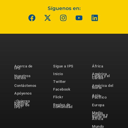
Síguenos en:
Acerca de
Sigue a IPS
África
IPS
Inicio
América
Nuestros
Latina y el
socios
Caribe
Twitter
Contáctenos
América del
Norte
Facebook
Apóyenos
Asia-
Flickr
Pacífico
¿Quieres
publicar
Reglas de
notas de
Europa
comunidad
IPS?
Medio
Oriente y
Norte de
África
Mundo