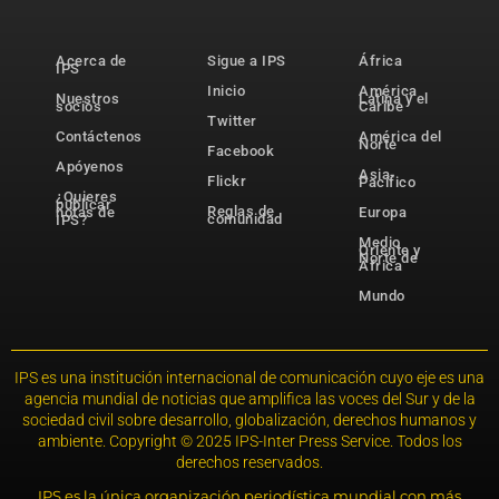
Acerca de
Sigue a IPS
África
IPS
Inicio
América
Nuestros
Latina y el
socios
Caribe
Twitter
Contáctenos
América del
Norte
Facebook
Apóyenos
Asia-
Flickr
Pacífico
¿Quieres
publicar
Reglas de
notas de
Europa
comunidad
IPS?
Medio
Oriente y
Norte de
África
Mundo
IPS es una institución internacional de comunicación cuyo eje es una
agencia mundial de noticias que amplifica las voces del Sur y de la
sociedad civil sobre desarrollo, globalización, derechos humanos y
ambiente. Copyright © 2025 IPS-Inter Press Service. Todos los
derechos reservados.
IPS es la única organización periodística mundial con más