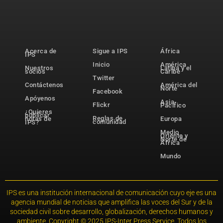
Acerca de
Sigue a IPS
África
IPS
Inicio
América
Nuestros
Latina y el
socios
Caribe
Twitter
Contáctenos
América del
Norte
Facebook
Apóyenos
Asia-
Flickr
Pacífico
¿Quieres
publicar
Reglas de
notas de
Europa
comunidad
IPS?
Medio
Oriente y
Norte de
África
Mundo
IPS es una institución internacional de comunicación cuyo eje es una
agencia mundial de noticias que amplifica las voces del Sur y de la
sociedad civil sobre desarrollo, globalización, derechos humanos y
ambiente. Copyright © 2025 IPS-Inter Press Service. Todos los