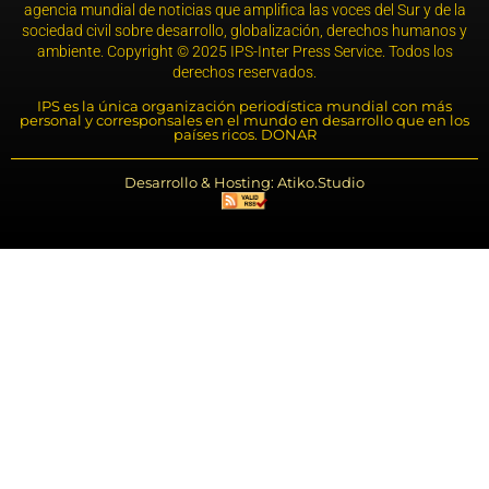
agencia mundial de noticias que amplifica las voces del Sur y de la
sociedad civil sobre desarrollo, globalización, derechos humanos y
ambiente. Copyright © 2025 IPS-Inter Press Service. Todos los
derechos reservados.
IPS es la única organización periodística mundial con más
personal y corresponsales en el mundo en desarrollo que en los
países ricos. DONAR
Desarrollo & Hosting: Atiko.Studio