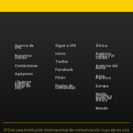
Acerca de
Sigue a IPS
África
IPS
Inicio
América
Nuestros
Latina y el
socios
Caribe
Twitter
Contáctenos
América del
Norte
Facebook
Apóyenos
Asia-
Flickr
Pacífico
¿Quieres
publicar
Reglas de
notas de
Europa
comunidad
IPS?
Medio
Oriente y
Norte de
África
Mundo
IPS es una institución internacional de comunicación cuyo eje es una