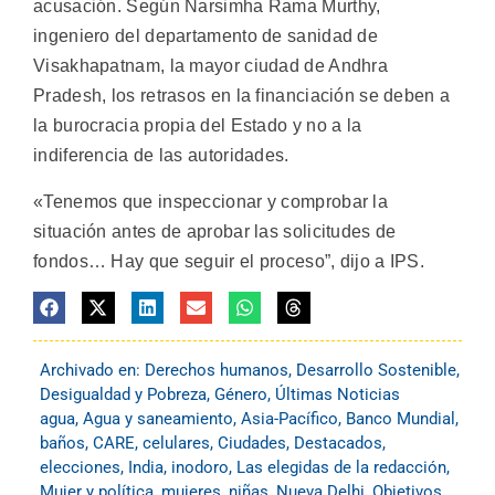
acusación. Según Narsimha Rama Murthy,
ingeniero del departamento de sanidad de
Visakhapatnam, la mayor ciudad de Andhra
Pradesh, los retrasos en la financiación se deben a
la burocracia propia del Estado y no a la
indiferencia de las autoridades.
«Tenemos que inspeccionar y comprobar la
situación antes de aprobar las solicitudes de
fondos… Hay que seguir el proceso”, dijo a IPS.
Archivado en:
Derechos humanos
,
Desarrollo Sostenible
,
Desigualdad y Pobreza
,
Género
,
Últimas Noticias
agua
,
Agua y saneamiento
,
Asia-Pacífico
,
Banco Mundial
,
baños
,
CARE
,
celulares
,
Ciudades
,
Destacados
,
elecciones
,
India
,
inodoro
,
Las elegidas de la redacción
,
Mujer y política
,
mujeres
,
niñas
,
Nueva Delhi
,
Objetivos