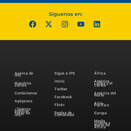
Síguenos en:
Acerca de
Sigue a IPS
África
IPS
Inicio
América
Nuestros
Latina y el
socios
Caribe
Twitter
Contáctenos
América del
Norte
Facebook
Apóyenos
Asia-
Flickr
Pacífico
¿Quieres
publicar
Reglas de
notas de
Europa
comunidad
IPS?
Medio
Oriente y
Norte de
África