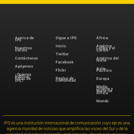
Acerca de
Sigue a IPS
África
IPS
Inicio
América
Nuestros
Latina y el
socios
Caribe
Twitter
Contáctenos
América del
Norte
Facebook
Apóyenos
Asia-
Flickr
Pacífico
¿Quieres
publicar
Reglas de
notas de
Europa
comunidad
IPS?
Medio
Oriente y
Norte de
África
Mundo
IPS es una institución internacional de comunicación cuyo eje es una
agencia mundial de noticias que amplifica las voces del Sur y de la