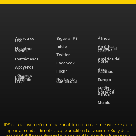
Acerca de
Sigue a IPS
África
IPS
Inicio
América
Nuestros
Latina y el
socios
Caribe
Twitter
Contáctenos
América del
Norte
Facebook
Apóyenos
Asia-
Flickr
Pacífico
¿Quieres
publicar
Reglas de
notas de
Europa
comunidad
IPS?
Medio
Oriente y
Norte de
África
Mundo
IPS es una institución internacional de comunicación cuyo eje es una
agencia mundial de noticias que amplifica las voces del Sur y de la