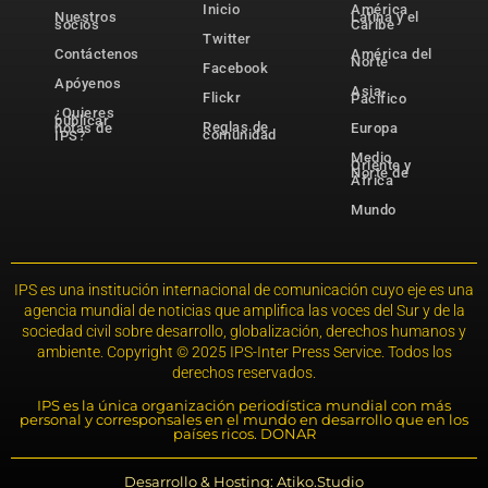
Inicio
América
Nuestros
Latina y el
socios
Caribe
Twitter
Contáctenos
América del
Norte
Facebook
Apóyenos
Asia-
Flickr
Pacífico
¿Quieres
publicar
Reglas de
notas de
Europa
comunidad
IPS?
Medio
Oriente y
Norte de
África
Mundo
IPS es una institución internacional de comunicación cuyo eje es una
agencia mundial de noticias que amplifica las voces del Sur y de la
sociedad civil sobre desarrollo, globalización, derechos humanos y
ambiente. Copyright © 2025 IPS-Inter Press Service. Todos los
derechos reservados.
IPS es la única organización periodística mundial con más
personal y corresponsales en el mundo en desarrollo que en los
países ricos. DONAR
Desarrollo & Hosting: Atiko.Studio