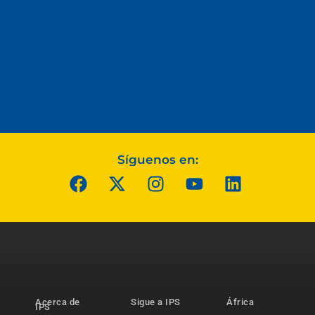
Síguenos en:
Acerca de
Sigue a IPS
África
IPS