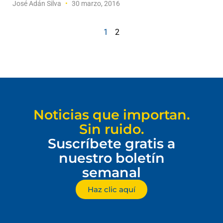
José Adán Silva
30 marzo, 2016
1
2
Noticias que importan.
Sin ruido.
Suscríbete gratis a
nuestro boletín
semanal
Haz clic aquí