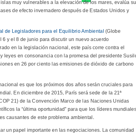
slas muy vulnerables a la elevación de los mares, evalúa s
gases de efecto invernadero después de Estados Unidos y
l de Legisladores para el Equilibrio Ambiental
(Globe
l 6 y el 8 de junio para discutir un nuevo acuerdo
ado en la legislación nacional, este país corre contra el
 y leyes en consonancia con la promesa del presidente Susil
ones en 26 por ciento las emisiones de dióxido de carbono
nacional es que los próximos dos años serán cruciales para
ndial. En diciembre de 2015, París será sede de la 21ª
 (COP 21) de la Convención Marco de las Naciones Unidas
tíficos la “última oportunidad” para que los líderes mundiale
les causantes de este problema ambiental.
ar un papel importante en las negociaciones. La comunidad