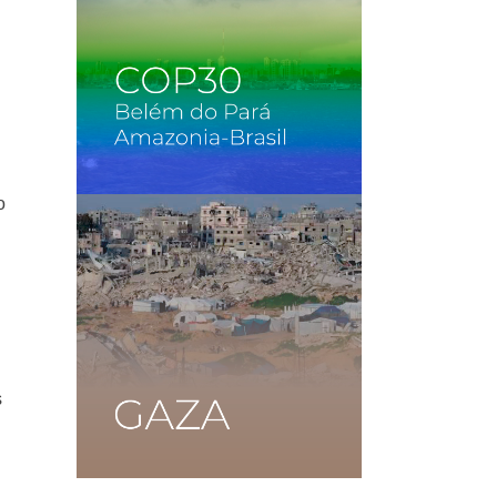
u
o
s