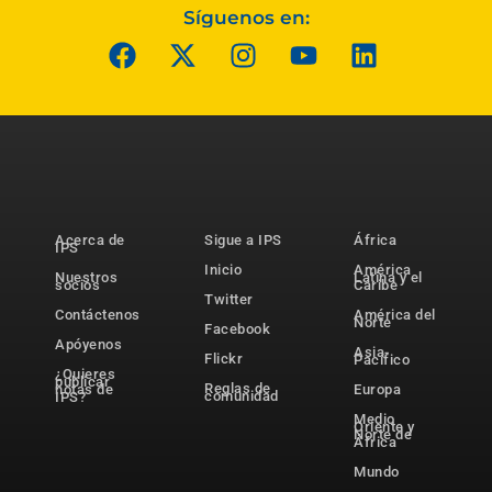
Síguenos en:
Acerca de
Sigue a IPS
África
IPS
Inicio
América
Nuestros
Latina y el
socios
Caribe
Twitter
Contáctenos
América del
Norte
Facebook
Apóyenos
Asia-
Flickr
Pacífico
¿Quieres
publicar
Reglas de
notas de
Europa
comunidad
IPS?
Medio
Oriente y
Norte de
África
Mundo