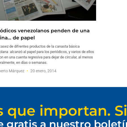
iódicos venezolanos penden de una
ina… de papel
casez de difrentes productos de la canasta básica
lana alcanzó al papel para los periódicos, y varios de ellos
on en una cuenta regresiva para dejar de circular, al menos
ralmente, en días o semanas.
erto Márquez
20 enero, 2014
s que importan. Si
e gratis a nuestro bolet