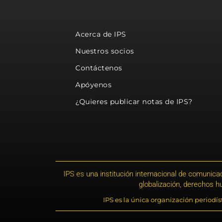
Acerca de IPS
Nuestros socios
Contáctenos
Apóyenos
¿Quieres publicar notas de IPS?
IPS es una institución internacional de comunicac
globalización, derechos 
IPS es la única organización periodí