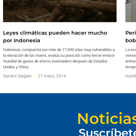
Leyes climáticas pueden hacer mucho
Per
por Indonesia
bob
Indonesia, compuesta por más de 17.000 islas muy vulnerables a
La es
la elevación de los mares, evalúa su posición como tercer emisor
venezo
mundial de gases de efecto invernadero después de Estados
entrar
Unidos y China.
tempo
Sandra Siagian
27 mayo, 2014
Humb
Noticia
Suscríbet