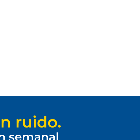
n ruido.
ín semanal