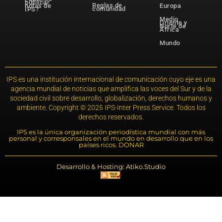
publicar
Reglas de
notas de
Europa
comunidad
IPS?
Medio
Oriente y
Norte de
África
Mundo
IPS es una institución internacional de comunicación cuyo eje es una
agencia mundial de noticias que amplifica las voces del Sur y de la
sociedad civil sobre desarrollo, globalización, derechos humanos y
ambiente. Copyright © 2025 IPS-Inter Press Service. Todos los
derechos reservados.
IPS es la única organización periodística mundial con más
personal y corresponsales en el mundo en desarrollo que en los
países ricos. DONAR
Desarrollo & Hosting: Atiko.Studio