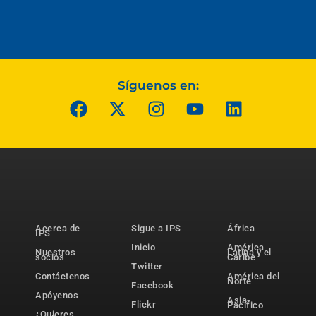
Síguenos en:
Acerca de
Sigue a IPS
África
IPS
Inicio
América
Nuestros
Latina y el
socios
Caribe
Twitter
Contáctenos
América del
Norte
Facebook
Apóyenos
Asia-
Flickr
Pacífico
¿Quieres