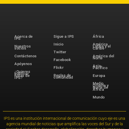
Acerca de
Sigue a IPS
África
IPS
Inicio
América
Nuestros
Latina y el
socios
Caribe
Twitter
Contáctenos
América del
Norte
Facebook
Apóyenos
Asia-
Flickr
Pacífico
¿Quieres
publicar
Reglas de
notas de
Europa
comunidad
IPS?
Medio
Oriente y
Norte de
África
Mundo
IPS es una institución internacional de comunicación cuyo eje es una
agencia mundial de noticias que amplifica las voces del Sur y de la