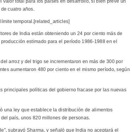
valor total para los países en desarrollo, si bien prevé un
 de cuatro años.
ímite temporal.[related_articles]
ltores de India están obteniendo un 24 por ciento más de
e producción estimado para el período 1986-1988 en el
del arroz y del trigo se incrementaron en más de 300 por
izantes aumentaron 480 por ciento en el mismo período, según
principales políticas del gobierno fracase por las nuevas
ó una ley que establece la distribución de alimentos
 del país, unos 820 millones de personas.
le”, subrayó Sharma, y señaló que India no aceptará el