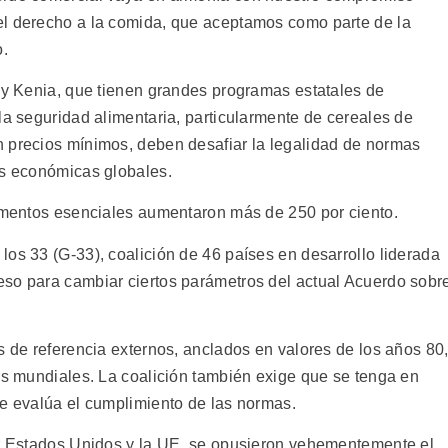
el derecho a la comida, que aceptamos como parte de la
o.
a y Kenia, que tienen grandes programas estatales de
la seguridad alimentaria, particularmente de cereales de
 precios mínimos, deben desafiar la legalidad de normas
es económicas globales.
limentos esenciales aumentaron más de 250 por ciento.
os 33 (G-33), coalición de 46 países en desarrollo liderada
eso para cambiar ciertos parámetros del actual Acuerdo sobr
s de referencia externos, anclados en valores de los años 80
nes mundiales. La coalición también exige que se tenga en
se evalúa el cumplimiento de las normas.
or Estados Unidos y la UE, se opusieron vehementemente el