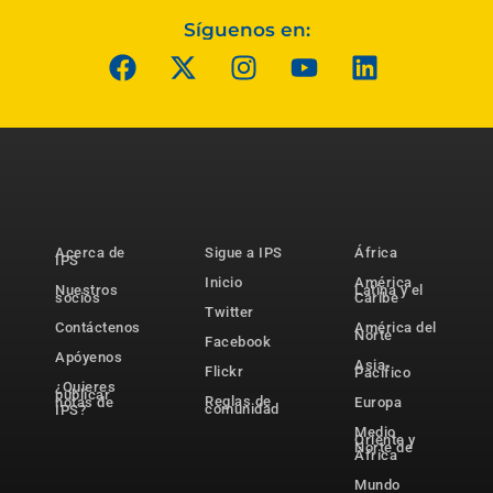
Síguenos en:
Acerca de
Sigue a IPS
África
IPS
Inicio
América
Nuestros
Latina y el
socios
Caribe
Twitter
Contáctenos
América del
Norte
Facebook
Apóyenos
Asia-
Flickr
Pacífico
¿Quieres
publicar
Reglas de
notas de
Europa
comunidad
IPS?
Medio
Oriente y
Norte de
África
Mundo