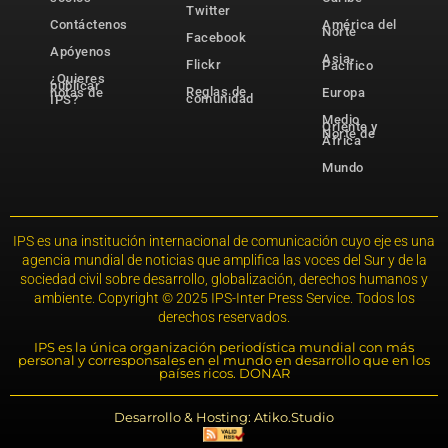
Twitter
Contáctenos
América del
Norte
Facebook
Apóyenos
Asia-
Flickr
Pacífico
¿Quieres
publicar
Reglas de
notas de
Europa
comunidad
IPS?
Medio
Oriente y
Norte de
África
Mundo
IPS es una institución internacional de comunicación cuyo eje es una
agencia mundial de noticias que amplifica las voces del Sur y de la
sociedad civil sobre desarrollo, globalización, derechos humanos y
ambiente. Copyright © 2025 IPS-Inter Press Service. Todos los
derechos reservados.
IPS es la única organización periodística mundial con más
personal y corresponsales en el mundo en desarrollo que en los
países ricos. DONAR
Desarrollo & Hosting: Atiko.Studio