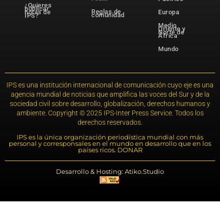
¿Quieres
publicar
Reglas de
notas de
Europa
comunidad
IPS?
Medio
Oriente y
Norte de
África
Mundo
IPS es una institución internacional de comunicación cuyo eje es una
agencia mundial de noticias que amplifica las voces del Sur y de la
sociedad civil sobre desarrollo, globalización, derechos humanos y
ambiente. Copyright © 2025 IPS-Inter Press Service. Todos los
derechos reservados.
IPS es la única organización periodística mundial con más
personal y corresponsales en el mundo en desarrollo que en los
países ricos. DONAR
Desarrollo & Hosting: Atiko.Studio