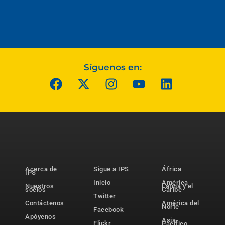
Síguenos en:
Acerca de
Sigue a IPS
África
IPS
Inicio
América
Nuestros
Latina y el
socios
Caribe
Twitter
Contáctenos
América del
Norte
Facebook
Apóyenos
Asia-
Flickr
Pacífico