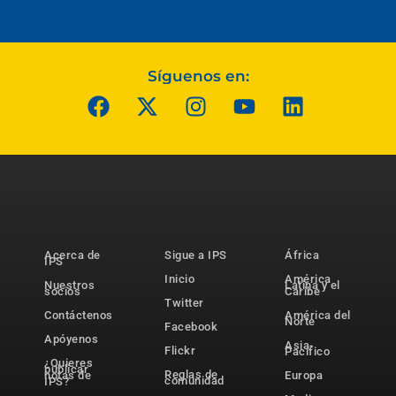
Síguenos en:
Acerca de
Sigue a IPS
África
IPS
Inicio
América
Nuestros
Latina y el
socios
Caribe
Twitter
Contáctenos
América del
Norte
Facebook
Apóyenos
Asia-
Flickr
Pacífico
¿Quieres
publicar
Reglas de
notas de
Europa
comunidad
IPS?