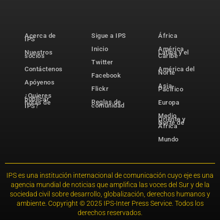
Acerca de
Sigue a IPS
África
IPS
Inicio
América
Nuestros
Latina y el
socios
Caribe
Twitter
Contáctenos
América del
Norte
Facebook
Apóyenos
Asia-
Flickr
Pacífico
¿Quieres
publicar
Reglas de
notas de
Europa
comunidad
IPS?
Medio
Oriente y
Norte de
África
Mundo
IPS es una institución internacional de comunicación cuyo eje es una
agencia mundial de noticias que amplifica las voces del Sur y de la
sociedad civil sobre desarrollo, globalización, derechos humanos y
ambiente. Copyright © 2025 IPS-Inter Press Service. Todos los
derechos reservados.