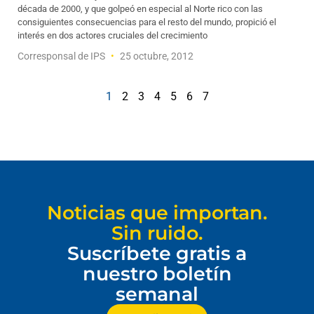
década de 2000, y que golpeó en especial al Norte rico con las
consiguientes consecuencias para el resto del mundo, propició el
interés en dos actores cruciales del crecimiento
Corresponsal de IPS
25 octubre, 2012
1
2
3
4
5
6
7
Noticias que importan.
Sin ruido.
Suscríbete gratis a
nuestro boletín
semanal