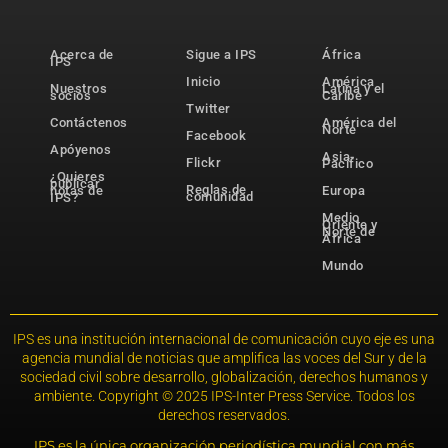
Acerca de
Sigue a IPS
África
IPS
Inicio
América
Nuestros
Latina y el
socios
Caribe
Twitter
Contáctenos
América del
Norte
Facebook
Apóyenos
Asia-
Flickr
Pacífico
¿Quieres
publicar
Reglas de
notas de
Europa
comunidad
IPS?
Medio
Oriente y
Norte de
África
Mundo
IPS es una institución internacional de comunicación cuyo eje es una
agencia mundial de noticias que amplifica las voces del Sur y de la
sociedad civil sobre desarrollo, globalización, derechos humanos y
ambiente. Copyright © 2025 IPS-Inter Press Service. Todos los
derechos reservados.
IPS es la única organización periodística mundial con más