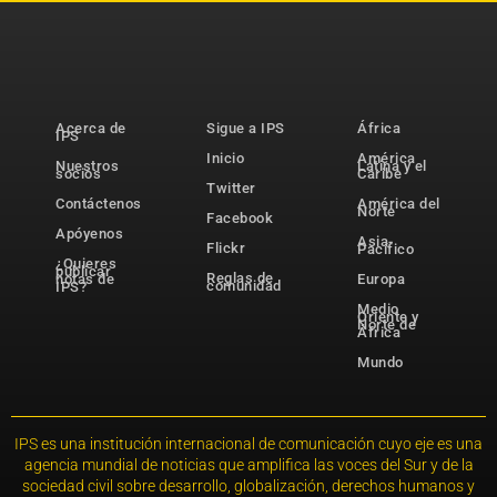
Acerca de
Sigue a IPS
África
IPS
Inicio
América
Nuestros
Latina y el
socios
Caribe
Twitter
Contáctenos
América del
Norte
Facebook
Apóyenos
Asia-
Flickr
Pacífico
¿Quieres
publicar
Reglas de
notas de
Europa
comunidad
IPS?
Medio
Oriente y
Norte de
África
Mundo
IPS es una institución internacional de comunicación cuyo eje es una
agencia mundial de noticias que amplifica las voces del Sur y de la
sociedad civil sobre desarrollo, globalización, derechos humanos y