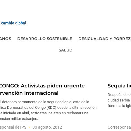
ANOS
DESARROLLO SOSTENIBLE
DESIGUALDAD Y POBREZ
SALUD
CONGO: Activistas piden urgente
Sequía l
ervención internacional
Después de do
ciudad serbia 
l deterioro permanente de la seguridad en el este de la
fueron a la igl
lica Democrática del Congo (RDC) desde la última rebelión
 iniciada en abril, activistas insisten en reclamar una
ención militar extranjera.
sponsal de IPS
30 agosto, 2012
Corresponsa