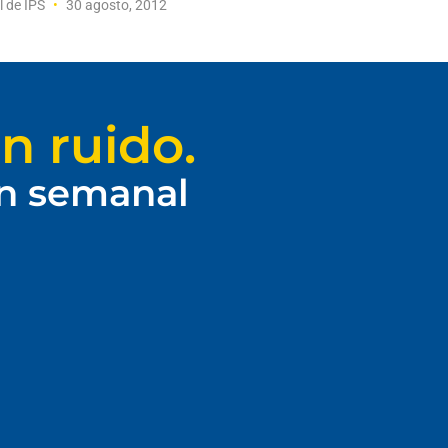
l de IPS
30 agosto, 2012
n ruido.
ín semanal