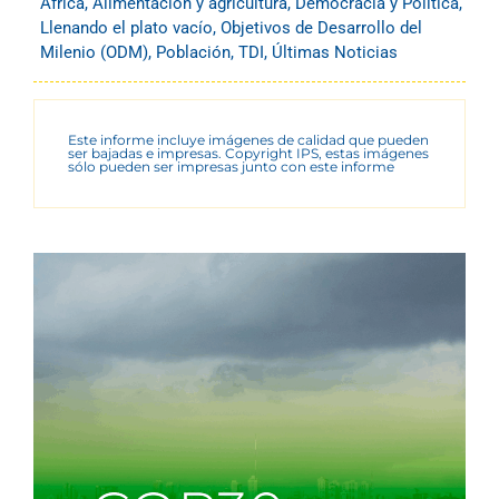
África
,
Alimentación y agricultura
,
Democracia y Política
,
Llenando el plato vacío
,
Objetivos de Desarrollo del
Milenio (ODM)
,
Población
,
TDI
,
Últimas Noticias
Este informe incluye imágenes de calidad que pueden
ser bajadas e impresas. Copyright IPS, estas imágenes
sólo pueden ser impresas junto con este informe