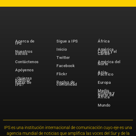
Acerca de
Sigue a IPS
África
IPS
Inicio
América
Nuestros
Latina y el
socios
Caribe
Twitter
Contáctenos
América del
Norte
Facebook
Apóyenos
Asia-
Flickr
Pacífico
¿Quieres
publicar
Reglas de
notas de
Europa
comunidad
IPS?
Medio
Oriente y
Norte de
África
Mundo
IPS es una institución internacional de comunicación cuyo eje es una
agencia mundial de noticias que amplifica las voces del Sur y de la