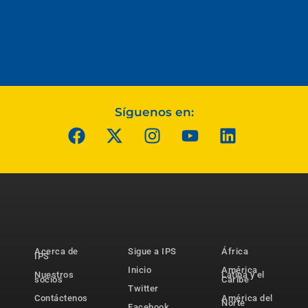
Síguenos en:
Acerca de
Sigue a IPS
África
IPS
Inicio
América
Nuestros
Latina y el
socios
Caribe
Twitter
Contáctenos
América del
Norte
Facebook