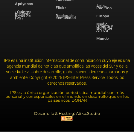
Apóyenos
Asia-
Flickr
Pacífico
¿Quieres
publicar
Reglas de
notas de
Europa
comunidad
IPS?
Medio
Oriente y
Norte de
África
Mundo
IPS es una institución internacional de comunicación cuyo eje es una
agencia mundial de noticias que amplifica las voces del Sur y de la
sociedad civil sobre desarrollo, globalización, derechos humanos y
ambiente. Copyright © 2025 IPS-Inter Press Service. Todos los
derechos reservados.
IPS es la única organización periodística mundial con más
personal y corresponsales en el mundo en desarrollo que en los
países ricos. DONAR
Desarrollo & Hosting: Atiko.Studio