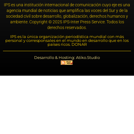
IPS es una institución internacional de comunicación cuyo eje es una
agencia mundial de noticias que amplifica las voces del Sur y de la
sociedad civil sobre desarrollo, globalización, derechos humanos y
ambiente. Copyright © 2025 IPS-Inter Press Service. Todos los
derechos reservados.
IPS es la única organización periodística mundial con más
personal y corresponsales en el mundo en desarrollo que en los
países ricos. DONAR
Desarrollo & Hosting: Atiko.Studio