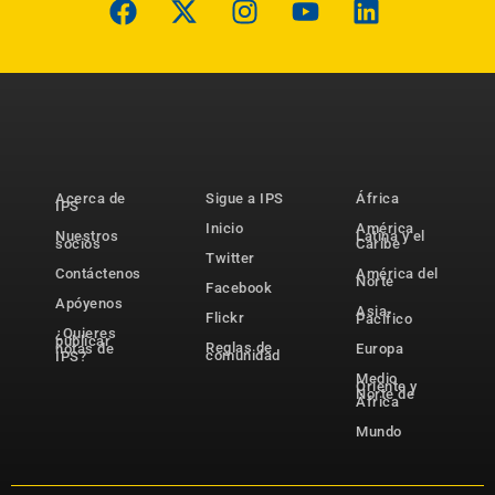
Acerca de
Sigue a IPS
África
IPS
Inicio
América
Nuestros
Latina y el
socios
Caribe
Twitter
Contáctenos
América del
Norte
Facebook
Apóyenos
Asia-
Flickr
Pacífico
¿Quieres
publicar
Reglas de
notas de
Europa
comunidad
IPS?
Medio
Oriente y
Norte de
África
Mundo