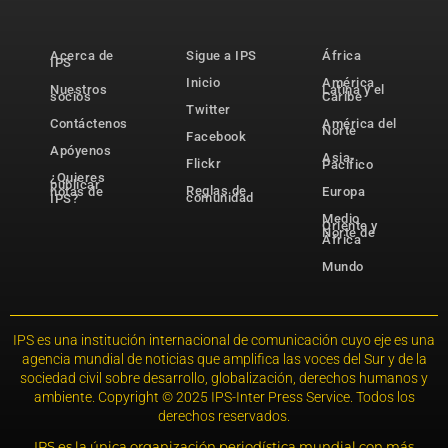
Acerca de
Sigue a IPS
África
IPS
Inicio
América
Nuestros
Latina y el
socios
Caribe
Twitter
Contáctenos
América del
Norte
Facebook
Apóyenos
Asia-
Flickr
Pacífico
¿Quieres
publicar
Reglas de
notas de
Europa
comunidad
IPS?
Medio
Oriente y
Norte de
África
Mundo
IPS es una institución internacional de comunicación cuyo eje es una
agencia mundial de noticias que amplifica las voces del Sur y de la
sociedad civil sobre desarrollo, globalización, derechos humanos y
ambiente. Copyright © 2025 IPS-Inter Press Service. Todos los
derechos reservados.
IPS es la única organización periodística mundial con más