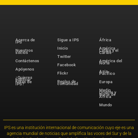
Acerca de
Sigue a IPS
África
IPS
Inicio
América
Nuestros
Latina y el
socios
Caribe
Twitter
Contáctenos
América del
Norte
Facebook
Apóyenos
Asia-
Flickr
Pacífico
¿Quieres
publicar
Reglas de
notas de
Europa
comunidad
IPS?
Medio
Oriente y
Norte de
África
Mundo
IPS es una institución internacional de comunicación cuyo eje es una
agencia mundial de noticias que amplifica las voces del Sur y de la