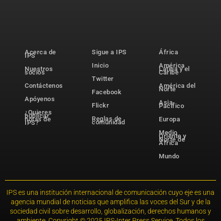
Acerca de
Sigue a IPS
África
IPS
Inicio
América
Nuestros
Latina y el
socios
Caribe
Twitter
Contáctenos
América del
Norte
Facebook
Apóyenos
Asia-
Flickr
Pacífico
¿Quieres
publicar
Reglas de
notas de
Europa
comunidad
IPS?
Medio
Oriente y
Norte de
África
Mundo
IPS es una institución internacional de comunicación cuyo eje es una
agencia mundial de noticias que amplifica las voces del Sur y de la
sociedad civil sobre desarrollo, globalización, derechos humanos y
ambiente. Copyright © 2025 IPS-Inter Press Service. Todos los