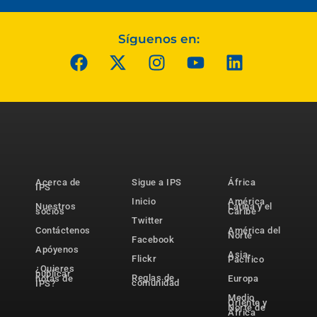
Síguenos en:
Acerca de
Sigue a IPS
África
IPS
Inicio
América
Nuestros
Latina y el
socios
Caribe
Twitter
Contáctenos
América del
Norte
Facebook
Apóyenos
Asia-
Flickr
Pacífico
¿Quieres
publicar
Reglas de
notas de
Europa
comunidad
IPS?
Medio
Oriente y
Norte de
África