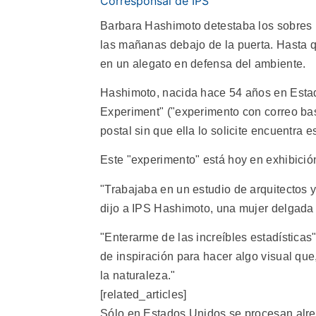
Corresponsal de IPS
Barbara Hashimoto detestaba los sobres r
las mañanas debajo de la puerta. Hasta qu
en un alegato en defensa del ambiente.
Hashimoto, nacida hace 54 años en Esta
Experiment" ("experimento con correo basur
postal sin que ella lo solicite encuentra 
Este "experimento" está hoy en exhibició
"Trabajaba en un estudio de arquitectos 
dijo a IPS Hashimoto, una mujer delgada 
"Enterarme de las increíbles estadísticas
de inspiración para hacer algo visual que
la naturaleza."
[related_articles]
Sólo en Estados Unidos se procesan alre