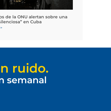
os de la ONU alertan sobre una
silenciosa” en Cuba
>>
n ruido.
ín semanal