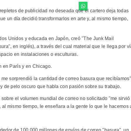
epletos de publicidad no deseada que el cartero deja todas
e un día decidió transformarlos en arte y, al mismo tiempo,
dos Unidos y educada en Japón, creó "The Junk Mail
a", en inglés), a través del cual material que le llega por v
espacio en instalaciones o esculturas.
n en París y en Chicago.
y me sorprendió la cantidad de correo basura que recibíamos"
y de pelo oscuro que habla con pasión sobre su trabajo.
" sobre el volumen mundial de correo no solicitado "me sirvió
, al mismo tiempo, le enseñara a la gente lo que le hacemos 
dedor de 100.000 millones de envíos de correo "basura", un