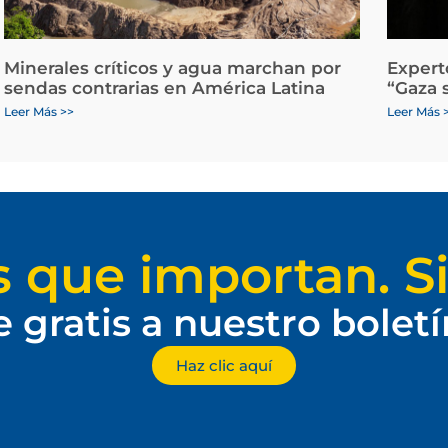
Minerales críticos y agua marchan por
Expert
sendas contrarias en América Latina
“Gaza 
Leer Más >>
Leer Más 
s que importan. Si
e gratis a nuestro bolet
Haz clic aquí