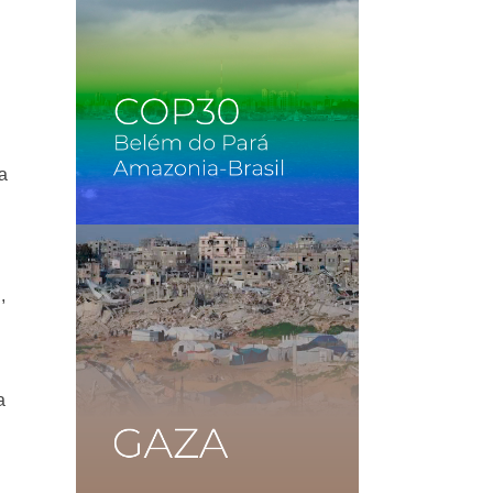
ía
,
a