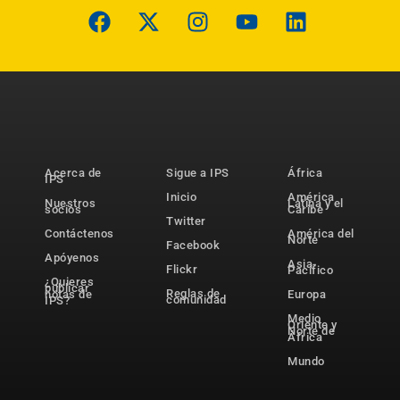
Acerca de
Sigue a IPS
África
IPS
Inicio
América
Nuestros
Latina y el
socios
Caribe
Twitter
Contáctenos
América del
Norte
Facebook
Apóyenos
Asia-
Flickr
Pacífico
¿Quieres
publicar
Reglas de
notas de
Europa
comunidad
IPS?
Medio
Oriente y
Norte de
África
Mundo