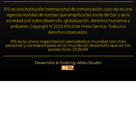
IPS es una institución internacional de comunicación cuyo eje es una
agencia mundial de noticias que amplifica las voces del Sur y de la
sociedad civil sobre desarrollo, globalización, derechos humanos y
ambiente. Copyright © 2025 IPS-Inter Press Service. Todos los
derechos reservados.
IPS es la única organización periodística mundial con más
personal y corresponsales en el mundo en desarrollo que en los
países ricos. DONAR
Desarrollo & Hosting: Atiko.Studio