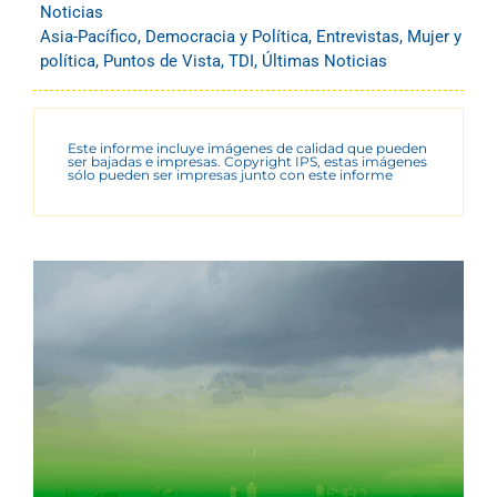
Noticias
Asia-Pacífico
,
Democracia y Política
,
Entrevistas
,
Mujer y
política
,
Puntos de Vista
,
TDI
,
Últimas Noticias
Este informe incluye imágenes de calidad que pueden
ser bajadas e impresas. Copyright IPS, estas imágenes
sólo pueden ser impresas junto con este informe