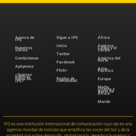
Acerca de
Sigue a IPS
África
IPS
Inicio
América
Nuestros
Latina y el
socios
Caribe
Twitter
Contáctenos
América del
Norte
Facebook
Apóyenos
Asia-
Flickr
Pacífico
¿Quieres
publicar
Reglas de
notas de
Europa
comunidad
IPS?
Medio
Oriente y
Norte de
África
Mundo
IPS es una institución internacional de comunicación cuyo eje es una
agencia mundial de noticias que amplifica las voces del Sur y de la
sociedad civil sobre desarrollo, globalización, derechos humanos y