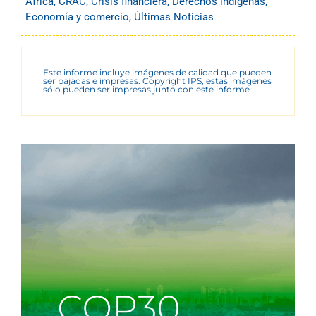
África
,
CRAC
,
Crisis financiera
,
Derechos indígenas
,
Economía y comercio
,
Últimas Noticias
Este informe incluye imágenes de calidad que pueden
ser bajadas e impresas. Copyright IPS, estas imágenes
sólo pueden ser impresas junto con este informe