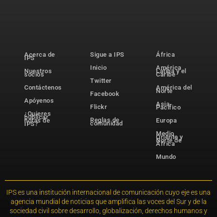
Acerca de
Sigue a IPS
África
IPS
Inicio
América
Nuestros
Latina y el
socios
Caribe
Twitter
Contáctenos
América del
Norte
Facebook
Apóyenos
Asia-
Flickr
Pacífico
¿Quieres
publicar
Reglas de
notas de
Europa
comunidad
IPS?
Medio
Oriente y
Norte de
África
Mundo
IPS es una institución internacional de comunicación cuyo eje es una
agencia mundial de noticias que amplifica las voces del Sur y de la
sociedad civil sobre desarrollo, globalización, derechos humanos y