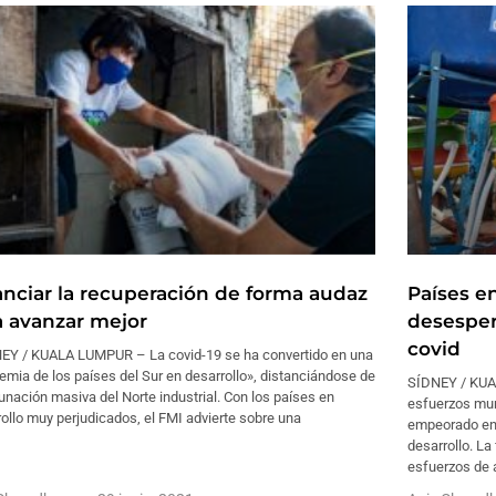
anciar la recuperación de forma audaz
Países e
a avanzar mejor
desesper
covid
EY / KUALA LUMPUR – La covid-19 se ha convertido en una
mia de los países del Sur en desarrollo», distanciándose de
SÍDNEY / KUAL
unación masiva del Norte industrial. Con los países en
esfuerzos mun
ollo muy perjudicados, el FMI advierte sobre una
empeorado eno
desarrollo. L
esfuerzos de a