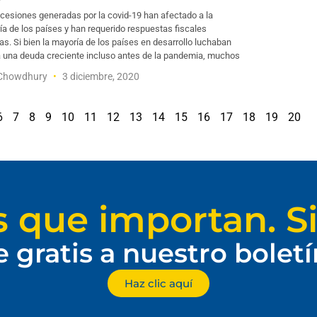
cesiones generadas por la covid-19 han afectado a la
a de los países y han requerido respuestas fiscales
s. Si bien la mayoría de los países en desarrollo luchaban
a una deuda creciente incluso antes de la pandemia, muchos
 Chowdhury
3 diciembre, 2020
6
7
8
9
10
11
12
13
14
15
16
17
18
19
20
s que importan. Si
e gratis a nuestro bolet
Haz clic aquí