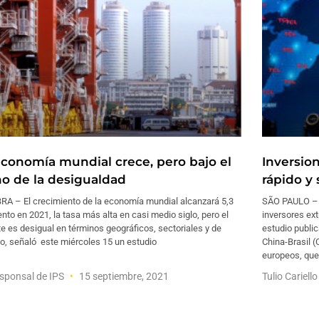
economía mundial crece, pero bajo el
Inversio
no de la desigualdad
rápido y
RA – El crecimiento de la economía mundial alcanzará 5,3
SÃO PAULO – 
ento en 2021, la tasa más alta en casi medio siglo, pero el
inversores ex
e es desigual en términos geográficos, sectoriales y de
estudio publi
o, señaló este miércoles 15 un estudio
China-Brasil 
europeos, que
sponsal de IPS
15 septiembre, 2021
Tulio Cariell