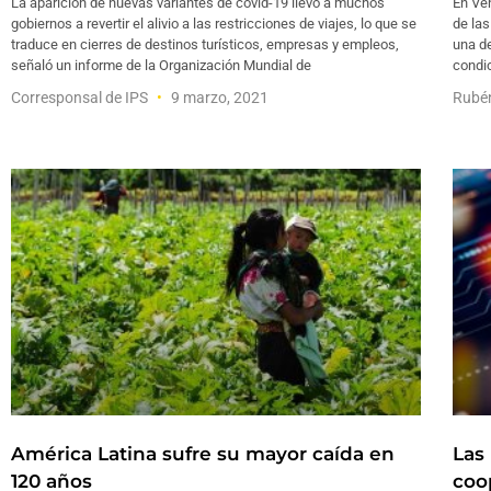
La aparición de nuevas variantes de covid-19 llevó a muchos
En Ve
gobiernos a revertir el alivio a las restricciones de viajes, lo que se
de las
traduce en cierres de destinos turísticos, empresas y empleos,
una de
señaló un informe de la Organización Mundial de
condic
Corresponsal de IPS
9 marzo, 2021
Rubén
América Latina sufre su mayor caída en
Las 
120 años
coo