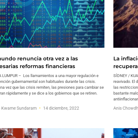
mundo renuncia otra vez a las
La inflac
esarias reformas financieras
recupera
 LUMPUR – Los llamamientos a una mayor regulación e
SÍDNEY / KUAL
ención gubernamental son habituales durante las crisis.
reavivado. El
na vez que las crisis remiten, las presiones para cambiar se
las restriccio
an rápidamente y se dice a los gobiernos que se retiren.
bastante malo
antiinflaciona
 Kwame Sundaram
14 diciembre, 2022
Anis Chowd