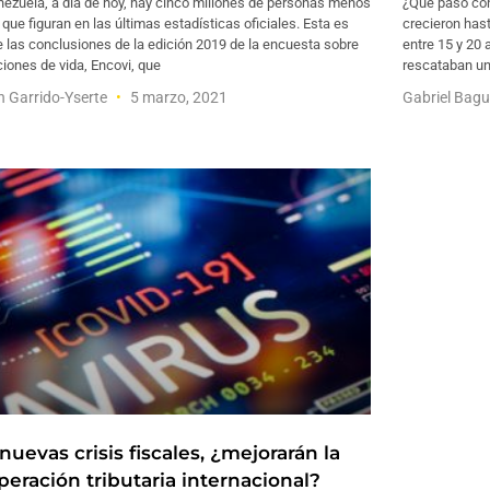
nezuela, a día de hoy, hay cinco millones de personas menos
¿Qué pasó co
 que figuran en las últimas estadísticas oficiales. Esta es
crecieron has
 las conclusiones de la edición 2019 de la encuesta sobre
entre 15 y 20
iones de vida, Encovi, que
rescataban un
 Garrido-Yserte
5 marzo, 2021
Gabriel Bag
nuevas crisis fiscales, ¿mejorarán la
peración tributaria internacional?