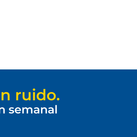
n ruido.
ín semanal