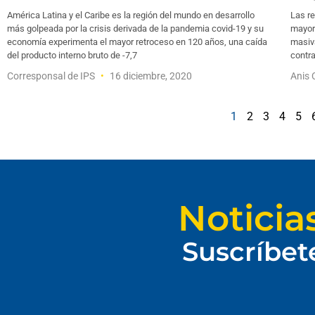
América Latina y el Caribe es la región del mundo en desarrollo
Las re
más golpeada por la crisis derivada de la pandemia covid-19 y su
mayorí
economía experimenta el mayor retroceso en 120 años, una caída
masiva
del producto interno bruto de -7,7
contr
Corresponsal de IPS
16 diciembre, 2020
Anis
1
2
3
4
5
Noticia
Suscríbet