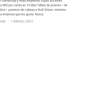
n GameStop y otras empresas cuyas acciones
ta 800 por ciento en 15 días? Miles de jóvenes –de
 años– pusieron de cabeza a Wall Street, mientras
a empresa que les gusta. Nancy
undo
1 febrero, 2021