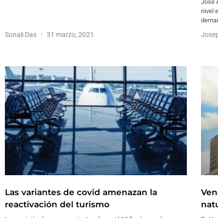
José 
nivel 
deman
Sonali Das
31 marzo, 2021
Josep
Las variantes de covid amenazan la
Ven
reactivación del turismo
nat