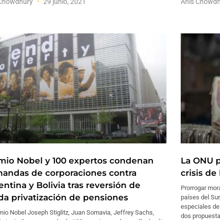
 Chowdhury
29 junio, 2021
Anis Chowd
mio Nobel y 100 expertos condenan
La ONU p
andas de corporaciones contra
crisis de
ntina y Bolivia tras reversión de
Prorrogar mor
ida privatización de pensiones
países del Sur
especiales de
mio Nobel Joseph Stiglitz, Juan Somavia, Jeffrey Sachs,
dos propuesta