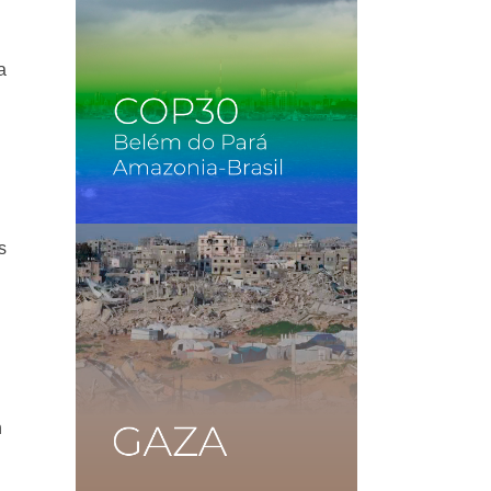
a
s
n