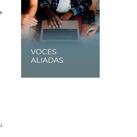
Se
su