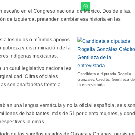
 escaño en el Congreso nacional de México. Dos de ellas,
ción de izquierda, pretenden cambiar esa historia en las
es a los nulos o mínimos apoyos
a pobreza y discriminación de la
jeres indígenas mexicanas.
un curul legislativo nacional es
Candidata a diputada Rogelia
inalidad. Cifras oficiales
González Crédito: Gentileza de
nas son analfabetas frente a
la entrevistada
lan una lengua vernácula y no la oficial española, seis so
millones de habitantes, más de 51 por ciento mujeres, y don
 respectivos idiomas.
 todo de los sureños estados de Oaxaca y Chiapas, persisten