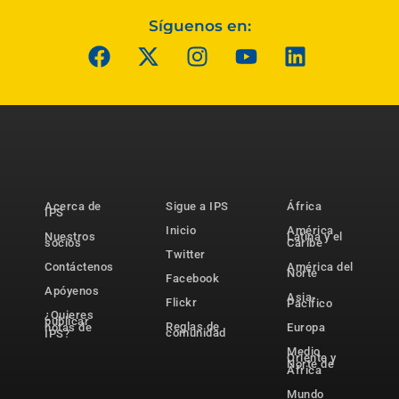
Síguenos en:
Acerca de
Sigue a IPS
África
IPS
Inicio
América
Nuestros
Latina y el
socios
Caribe
Twitter
Contáctenos
América del
Norte
Facebook
Apóyenos
Asia-
Flickr
Pacífico
¿Quieres
publicar
Reglas de
notas de
Europa
comunidad
IPS?
Medio
Oriente y
Norte de
África
Mundo