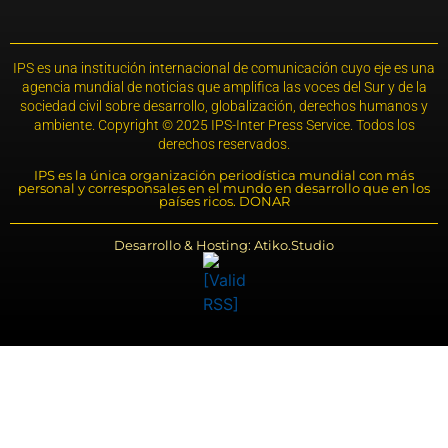
IPS es una institución internacional de comunicación cuyo eje es una
agencia mundial de noticias que amplifica las voces del Sur y de la
sociedad civil sobre desarrollo, globalización, derechos humanos y
ambiente. Copyright © 2025 IPS-Inter Press Service. Todos los
derechos reservados.
IPS es la única organización periodística mundial con más
personal y corresponsales en el mundo en desarrollo que en los
países ricos. DONAR
Desarrollo & Hosting: Atiko.Studio