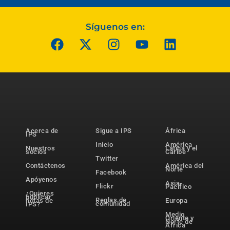
Síguenos en:
Acerca de
Sigue a IPS
África
IPS
Inicio
América
Nuestros
Latina y el
socios
Caribe
Twitter
Contáctenos
América del
Norte
Facebook
Apóyenos
Asia-
Flickr
Pacífico
¿Quieres
publicar
Reglas de
notas de
Europa
comunidad
IPS?
Medio
Oriente y
Norte de
África